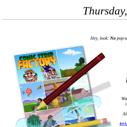
Thursday,
Hey, look:
No
pop-up
Wan
Al
htt